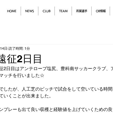
HOME
NEWS
CLUB
TEAM
所属選手
OB情報
月14日
読了時間: 1分
本遠征2日目
3松本遠征2日目はアンテロープ塩尻、豊科南サッカークラブ、
マッチを行いました☆
でしたが、人工芝のピッチで試合をして空いている時間
ていくことが出来ました。
ンプレーも出て良い収穫と経験値を上げていくための良