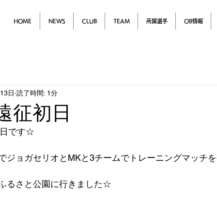
HOME
NEWS
CLUB
TEAM
所属選手
OB情報
月13日
読了時間: 1分
本遠征初日
征初日です☆
でジョガセリオとMKと3チームでトレーニングマッチ
ふるさと公園に行きました☆