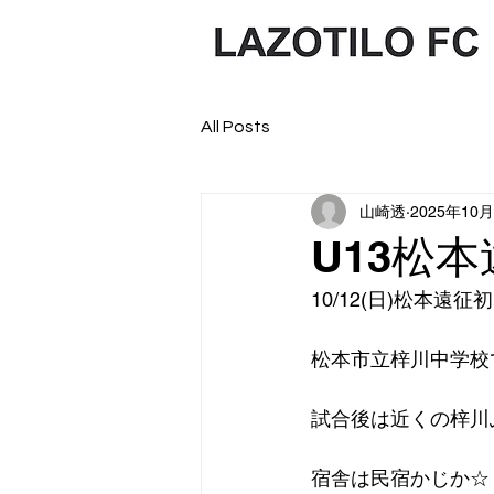
All Posts
山崎透
2025年10
U13松
10/12(日)松本遠
松本市立梓川中学校
試合後は近くの梓川
宿舎は民宿かじか☆