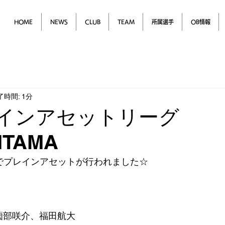
HOME
NEWS
CLUB
TEAM
所属選手
OB情報
了時間: 1分
レインアセットリーグ
ITAMA
柏市でプレインアセットが行われました☆
、薗部咲介、福田航大