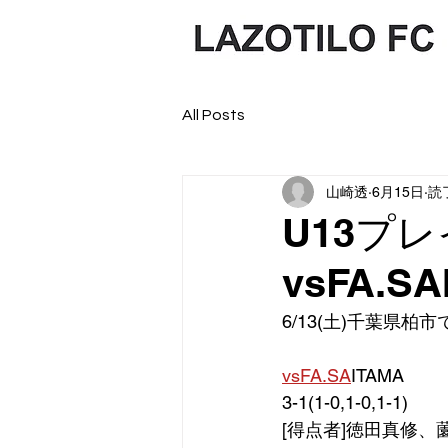
All Posts
山崎透
6月15日
読
U13プ
vsFA.SA
6/13(土)千葉県
vsFA.SA
ITAMA
3-1(1-0,1-0,1-1)
[得点者]徳田真修