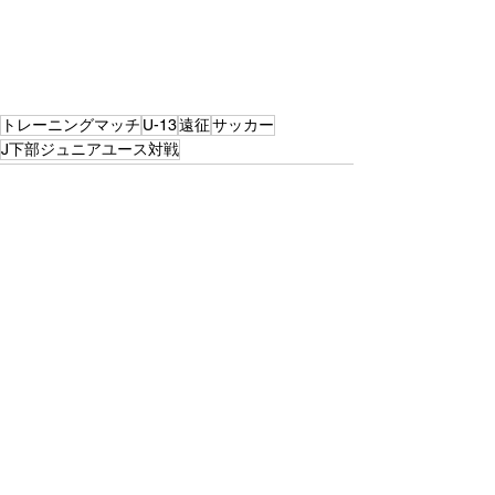
トレーニングマッチ
U-13
遠征
サッカー
J下部ジュニアユース対戦
すべて表示
最新記事