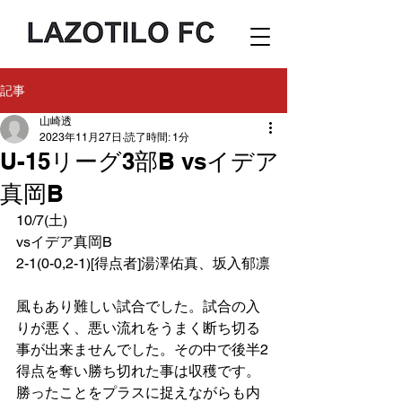
記事
山崎透
2023年11月27日
読了時間: 1分
U-15リーグ3部B vsイデア
真岡B
10/7(土)
vsイデア真岡B
2-1(0-0,2-1)[得点者]湯澤佑真、坂入郁凛
風もあり難しい試合でした。試合の入
りが悪く、悪い流れをうまく断ち切る
事が出来ませんでした。その中で後半2
得点を奪い勝ち切れた事は収穫です。
勝ったことをプラスに捉えながらも内