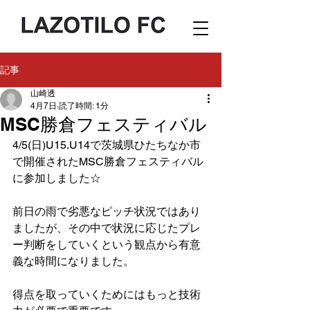
記事
山崎透
4月7日
読了時間: 1分
MSC勝倉フェスティバル
4/5(日)U15.U14で茨城県ひたちなか市
で開催されたMSC勝倉フェスティバル
に参加しました☆
前日の雨で劣悪なピッチ状況ではあり
ましたが、その中で状況に応じたプレ
ー判断をしていくという観点から有意
義な時間になりました。
得点を取っていくためにはもっと技術