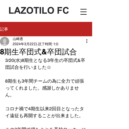
記事
山崎透
2024年3月22日
読了時間: 1分
8期生卒団式&卒団試合
3/20(水)8期生となる3年生の卒団式&卒
団試合を行いました☆
8期生も3年間チームの為に全力で頑張
ってくれました。感謝しかありませ
ん。
コロナ禍で4期生以来2回目となったタ
イ遠征も再開することが出来ました。