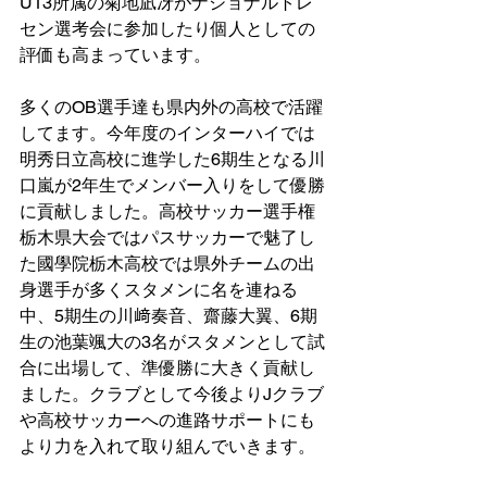
U13所属の菊地凪冴がナショナルトレ
セン選考会に参加したり個人としての
評価も高まっています。
多くのOB選手達も県内外の高校で活躍
してます。今年度のインターハイでは
明秀日立高校に進学した6期生となる川
口嵐が2年生でメンバー入りをして優勝
に貢献しました。高校サッカー選手権
栃木県大会ではパスサッカーで魅了し
た國學院栃木高校では県外チームの出
身選手が多くスタメンに名を連ねる
中、5期生の川﨑奏音、齋藤大翼、6期
生の池葉颯大の3名がスタメンとして試
合に出場して、準優勝に大きく貢献し
ました。クラブとして今後よりJクラブ
や高校サッカーへの進路サポートにも
より力を入れて取り組んでいきます。