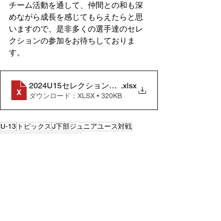
チーム活動を通して、仲間との和も深
めながら成長を感じてもらえたらと思
いますので、是非多くの選手達のセレ
クションの参加をお待ちしておりま
す。
2024U15セレクション案内
.xlsx
ダウンロード：XLSX • 320KB
U-13
トピックス
J下部ジュニアユース対戦
入団練習会
OB選手
６期生
すべて表示
最新記事