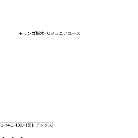
モランゴ栃木FCジュニアユース
U-14
U-13
U-15
トピックス