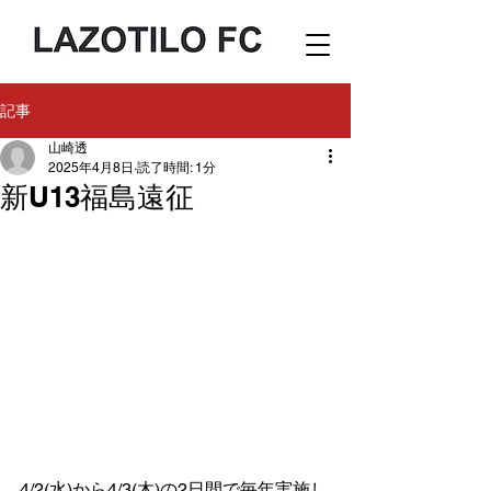
記事
山崎透
2025年4月8日
読了時間: 1分
新U13福島遠征
4/2(水)から4/3(木)の2日間で毎年実施し