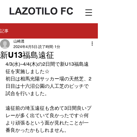
記事
山崎透
2024年4月5日
読了時間: 1分
新U13福島遠征
4/3(水)~4/4(木)の2日間で新U13福島遠
征を実施しました☆
初日は相馬光陽サッカー場の天然芝、2
日目は十六沼公園の人工芝のピッチで
試合を行いました。
遠征前の埼玉遠征も含めて3日間良いプ
レーが多く出ていて良かったです☆何
より頑張るという面が見れたことが一
番良かったかもしれません。