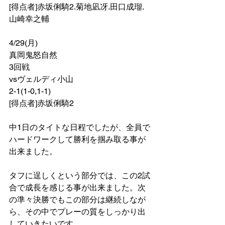
[得点者]赤坂俐騎2.菊地凪冴.田口成瑠.
山崎幸之輔
4/29(月)
真岡鬼怒自然
3回戦
vsヴェルディ小山
2-1(1-0,1-1)
[得点者]赤坂俐騎2
中1日のタイトな日程でしたが、全員で
ハードワークして勝利を掴み取る事が
出来ました。
タフに逞しくという部分では、この2試
合で成長を感じる事が出来ました。次
の準々決勝でもこの部分は継続しなが
ら、その中でプレーの質をしっかり出
していきたいです。